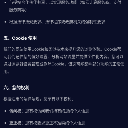
与授权合作伙伴共享，以实现服务功能（如云计算服务商、支付
服务商等）
根据法律法规要求、法律程序或政府机关的强制性要求
五、Cookie 使用
我们的网站使用Cookie和类似技术来提升您的浏览体验。Cookie帮
助我们记住您的偏好设置、分析网站流量并提供个性化内容。您可以
通过浏览器设置管理或删除Cookie，但这可能影响部分功能的正常使
用。
六、您的权利
根据适用的法律法规，您享有以下权利：
访问权：
您有权访问我们持有的您的个人信息
更正权：
您有权要求更正不准确的个人信息