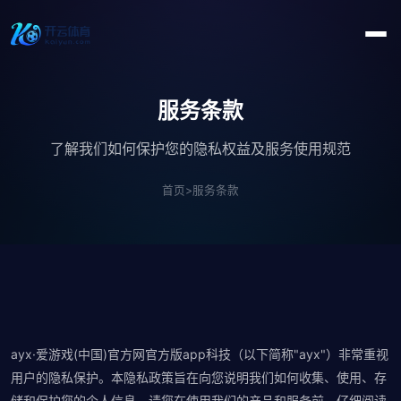
服务条款
了解我们如何保护您的隐私权益及服务使用规范
首页
>
服务条款
ayx·爱游戏(中国)官方网官方版app科技（以下简称"ayx"）非常重视
用户的隐私保护。本隐私政策旨在向您说明我们如何收集、使用、存
储和保护您的个人信息。请您在使用我们的产品和服务前，仔细阅读