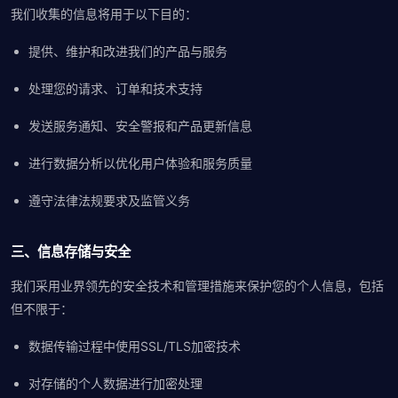
我们收集的信息将用于以下目的：
提供、维护和改进我们的产品与服务
处理您的请求、订单和技术支持
发送服务通知、安全警报和产品更新信息
进行数据分析以优化用户体验和服务质量
遵守法律法规要求及监管义务
三、信息存储与安全
我们采用业界领先的安全技术和管理措施来保护您的个人信息，包括
但不限于：
数据传输过程中使用SSL/TLS加密技术
对存储的个人数据进行加密处理