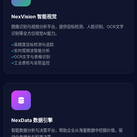
NexVision 智能视觉
图像识别与视频分析平台，提供目标检测、人脸识别、OCR文字
识别等全方位视觉AI能力。
高精度目标检测与追踪
实时视频流智能分析
OCR文字与表格识别
工业质检与安防监控
NexData 数据引擎
智能数据分析与决策平台，帮助企业从海量数据中挖掘价值，驱