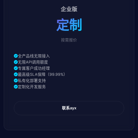
企业版
定制
按需报价
全产品线无限接入
无限API调用额度
专属客户成功经理
最高级SLA保障（99.99%）
私有化部署支持
定制化开发服务
联系ayx