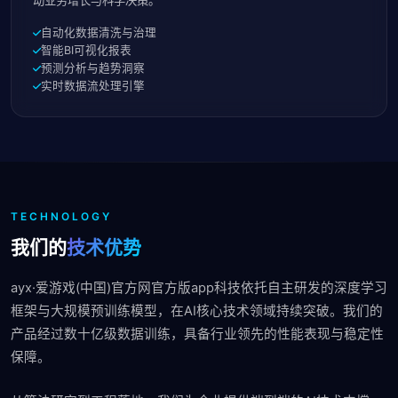
动业务增长与科学决策。
自动化数据清洗与治理
智能BI可视化报表
预测分析与趋势洞察
实时数据流处理引擎
TECHNOLOGY
我们的
技术优势
ayx·爱游戏(中国)官方网官方版app科技依托自主研发的深度学习
框架与大规模预训练模型，在AI核心技术领域持续突破。我们的
产品经过数十亿级数据训练，具备行业领先的性能表现与稳定性
保障。