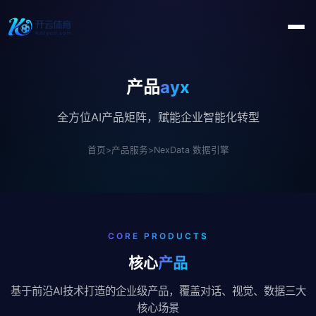
产品
ayx
全方位AI产品矩阵，赋能企业智能化转型
首页
>
产品服务
>
NexData 数据引擎
CORE PRODUCTS
核心
产品
基于前沿AI技术打造的企业级产品，覆盖对话、视觉、数据三大
核心场景