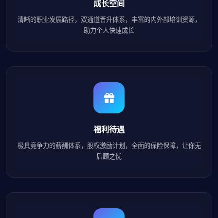
成长空间
清晰的职业发展路径，双通道晋升体系，丰富的内外部培训资源，
助力个人快速成长
福利待遇
极具竞争力的薪酬体系，股权激励计划，全面的保险保障，让你无
后顾之忧