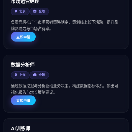
市场运营经理
北京
全职
负责品牌推广与市场营销策略制定，策划线上线下活动，提升品
牌影响力与市场占有率。
立即申请
数据分析师
上海
全职
通过数据挖掘与分析驱动业务决策，构建数据指标体系，输出可
视化报告与增长策略建议。
立即申请
AI训练师