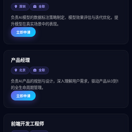
深圳
全职
负责AI模型的数据标注策略制定、模型效果评估与迭代优化，提
升模型在真实场景中的表现。
立即申请
产品经理
北京
全职
负责AI产品的规划与设计，深入理解用户需求，驱动产品从0到1
的全生命周期管理。
立即申请
前端开发工程师