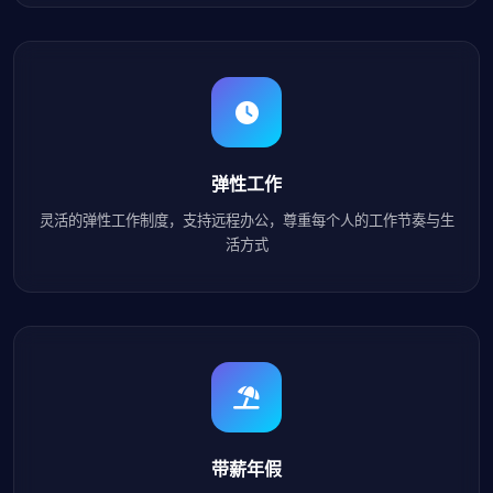
弹性工作
灵活的弹性工作制度，支持远程办公，尊重每个人的工作节奏与生
活方式
带薪年假