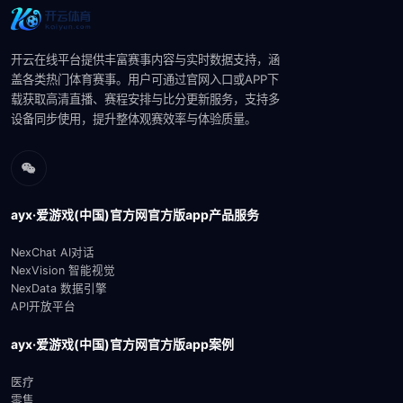
开云在线平台提供丰富赛事内容与实时数据支持，涵
盖各类热门体育赛事。用户可通过官网入口或APP下
载获取高清直播、赛程安排与比分更新服务，支持多
设备同步使用，提升整体观赛效率与体验质量。
ayx·爱游戏(中国)官方网官方版app产品服务
NexChat AI对话
NexVision 智能视觉
NexData 数据引擎
API开放平台
ayx·爱游戏(中国)官方网官方版app案例
医疗
零售