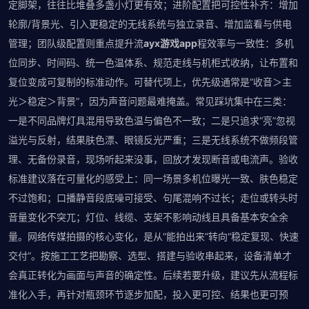
定脚架，往往比堆叠多盏小灯更有效；进阶配置把可控性补齐：增加
轮廓/背景光、引入更稳定的无线系统与独立录音、增加监看与供电
管理；团队级配置则重点提升流
ayx游戏app
程效率与一致性：多机
位同步、时间码、统一色温体系、规范走线与机柜式收纳，让布置和
复位变成可复制的标准动作。可替代项上，优先级通常是“收音＞主
光＞稳定＞背景”，因为声音问题最难掩盖。常见踩坑集中在三类：
一是不同品牌灯具混用导致色温与偏色不一致；二是只追求“亮”忽视
溢光与反射，结果肤色漂、眼镜反光严重；三是无线系统不做频段管
理、无备份录音，现场听起来没事，回放才发现断音或电流声。验收
标准建议落在可量化的感受上：同一场景多机位曝光一致、肤色稳定
不过饱和；口播静音段底噪可接受、句尾混响不过长；走位或转头时
音量变化不突兀；灯位、线缆、支架不影响动线且具备基本安全余
量。网络传媒拍摄的核心变化，是从“能拍出来”转向“稳定复现、快速
交付”。按施工工艺把勘察、选型、搭建与验收串起来，设备清单才
会真正转化为画面与声音的确定性。后续若要升级，建议先从流程标
准化入手，再针对瓶颈环节逐步加配，投入更可控、结果也更可预