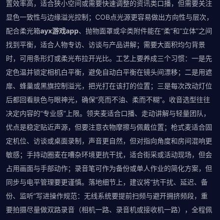
置效率高，适合狭小空间或需要快速调整的资讯类口播，但需要关注
显色一致性与边缘溢光控制；COB点光源更容易做出方向性与层次，
配合柔光箱
ayx游戏app
、抛物面罩或伞类附件能在“柔”和“立体”之间
找到平衡，适合人物专访、访谈与产品讲解；需要大面积均匀背景
时，可用条形灯或柔光布拉开光比。工艺上要养成三个习惯：一是先
定色温并锁定相机白平衡，避免自动白平衡在镜头间漂移；二是用遮
扉、蜂巢或黑旗控制溢光，把光打在该打的位置；三是每次改动灯位
后都回看肤色与眼神光，确保“亮而不油、柔而不糊”。收音选型往往
决定内容的“专业感”上限。领夹麦适合口播、走动讲解与轻量团队，
优点是稳定贴近声源，但要注意衣物摩擦与佩戴位置；枪式麦适合固
定机位、访谈或桌面录制，声音更自然，但对指向角度和房间混响更
敏感；手持动圈麦在嘈杂环境更抗干扰，适合街采或活动现场，但会
占用画面与手部动作；录音笔可作为备份或单人作业的简化方案，但
同步与电平管理要更谨慎。落地细节上，建议将“抗干扰、延迟、备
份、监听”写进操作规范：无线系统要提前扫频与避开拥挤频段，重
要拍摄尽量做双路录音（相机一路、录音机或接收机一路），全程佩