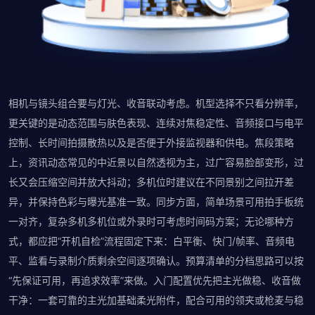
相机与镜头组合要与灯光、收音联动考虑。机型选择不只看分辨率，
更关键的是动态范围与肤色表现、连续对焦稳定性、音频接口与电平
控制、长时间拍摄散热以及是否便于外接监视器和供电。焦段策略
上，资讯动态常见的中近景以自然透视为主，过广容易脸部变形，过
长又会压缩空间并放大抖动；多机位时建议在不同景别之间拉开差
异，并保持色彩与曝光基准一致。同步方面，简单场景可用拍手板统
一对齐，复杂多机多机位或外录时可考虑时间码方案；无论哪种方
式，都应把“开机自检”流程固定下来：白平衡、快门/帧率、音频电
平、监看与录制介质剩余空间逐项确认。预算清单的分档思路可以按
“先保证可用，再追求效率”来做。入门配置优先把主光做稳、收音做
干净：一套可靠的主光加基础柔光附件，配合可用的领夹或枪麦与稳