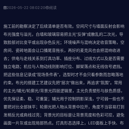
2026-05-22 08:02:20
阅读
施工前的勘察决定了后续清单是否有效。空间尺寸与墙面反射会影响
布光强度与溢光，白墙和玻璃容易把主光“反弹”成散乱的二次光，导
致脸部对比变平或出现杂色反光；环境噪声与混响决定收音策略，空
房间、瓷砖地面会让口播尾音拖长，再好的麦克风也会把混响收进
去；供电与走线关系到灯具功率、插座分布、过线方式以及是否需要
独立电路；机位与人物动线则影响灯位、脚架落点和无线信号遮挡。
把这些信息记录成“现场条件表”，选型时才不会只看参数而忽略落地
约束。布光的搭建工艺建议先把“层次”做出来，再追求“氛围”。常用
的主光/辅光/轮廓光/背景光四层逻辑里，主光负责塑形与肤色质感，
优先保证柔、稳、可重复；辅光用于控制阴影深浅，宁可弱一些也不
要把对比全部抹平；轮廓光把人物从背景中拉开，角度不当容易打到
发梢反光或肩线过亮；背景光的目标是让背景亮度和色彩可控，避免
画面一片灰或出现局部热点。灯具形态选择上，LED面板上手快、布