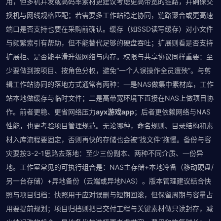
用，但多机并发或高码率素材更建议考虑更高带宽的链路，并确保交
换机与网线规格匹配；若需要多工作站稳定协同，链路聚合或更高速
端口是否支持也要在采购前确认。缓存（如SSD读写缓存）对小文件
与频繁索引有帮助，但不能替代足够的硬盘吞吐；扩展则看是否支持
扩展柜、是否能平滑升级网络与内存。权限与共享协议同样重要：至
少要做到按项目、按角色分权，避免“一个人误操作全员遭殃”。与剪
辑工作站协同的落地方式通常有两种：一是NAS做集中素材库，工作
站本地做缓存与临时文件；二是高带宽环境下直接在NAS上做项目协
作。前者更稳、更省网络压力
ayx游戏app
；后者更依赖网络与NAS
性能，也更考验项目管理规范。无论哪种，命名规则、目录结构和素
材入库流程要固定，否则再快的存储也会被“找文件”拖慢。备份与容
灾要按3-2-1思路去落地：至少三份副本、两种不同介质、一份异
地。工作室常见的可执行组合是：NAS主存储+本地冷备（移动硬盘/
另一台存储）+异地备份（云端或异地NAS）。版本管理建议结合快
照与项目归档：快照用于应对误删与短期回滚，但保留周期与容量占
用要提前规划；项目归档则把已交付工程与关键素材做只读封存，减