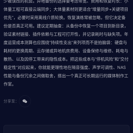
少被误改的机会。异地备份的选择要考虑带宽、费用和恢复时长：小
体量工程可直接云端同步；大体量素材则更适合“增量同步+关键项目
优先”，必要时采用离线介质轮换。恢复演练常被忽略，但它决定备
份是否真正可用。建议定期抽查：从备份中恢复一个项目到新目录，
验证素材链接、插件依赖与工程可打开性，并记录耗时与缺失项。年
度运营成本测算也应围绕“持续性支出”来列项而不是拍脑袋：硬盘与
耗材的更换周期、云存储或异地机房费用、设备保修与维修、耗电与
散热、以及因停工带来的隐性成本。把这些成本与“停机风险”和“交付
稳定性”对应起来，你就能更理性地在隔音强度、声学可调性、NAS
性能与备份冗余之间做取舍，搭出一个真正可长期运行的媒体制作工
作室。
分享至：