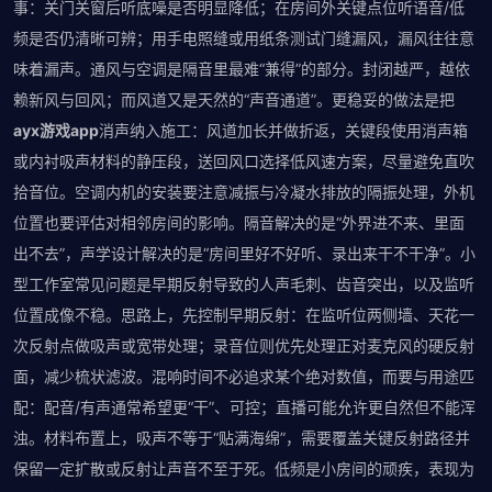
事：关门关窗后听底噪是否明显降低；在房间外关键点位听语音/低
频是否仍清晰可辨；用手电照缝或用纸条测试门缝漏风，漏风往往意
味着漏声。通风与空调是隔音里最难“兼得”的部分。封闭越严，越依
赖新风与回风；而风道又是天然的“声音通道”。更稳妥的做法是把
ayx游戏app
消声纳入施工：风道加长并做折返，关键段使用消声箱
或内衬吸声材料的静压段，送回风口选择低风速方案，尽量避免直吹
拾音位。空调内机的安装要注意减振与冷凝水排放的隔振处理，外机
位置也要评估对相邻房间的影响。隔音解决的是“外界进不来、里面
出不去”，声学设计解决的是“房间里好不好听、录出来干不干净”。小
型工作室常见问题是早期反射导致的人声毛刺、齿音突出，以及监听
位置成像不稳。思路上，先控制早期反射：在监听位两侧墙、天花一
次反射点做吸声或宽带处理；录音位则优先处理正对麦克风的硬反射
面，减少梳状滤波。混响时间不必追求某个绝对数值，而要与用途匹
配：配音/有声通常希望更“干”、可控；直播可能允许更自然但不能浑
浊。材料布置上，吸声不等于“贴满海绵”，需要覆盖关键反射路径并
保留一定扩散或反射让声音不至于死。低频是小房间的顽疾，表现为