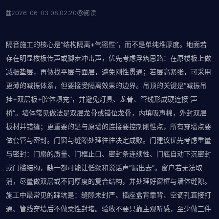
2026-06-03 08:02:20
阅读
隔音施工的核心是“结构隔离+气密性”，而不是单纯堆厚度。地面若
存在明显楼板传声或脚步冲击声，优先考虑浮筑思路：在原楼板上做
减振垫层，再做找平层与面层，避免刚性贯通；若层高紧张，可采用
更薄的减振体系，但要接受隔离效果的边界。吊顶的关键是“减振吊
挂+双层板+腔体填充”，并避免灯具、龙骨、管线形成硬连接“声
桥”。墙体常见做法是双层龙骨或错位龙骨，内填吸声棉，外封双层
板材并错缝；更重要的是与原墙的连接要控制刚性点，所有穿墙点要
做套管与密封。门窗与缝隙处理往往决定成败。门建议优先考虑重量
与密封：门扇的质量、门框止口、密封条连续性、门底自动下沉密封
或门槛结构，缺一都可能让低频和说话声“漏出去”。窗户若无法取
消，尽量做双层或不同厚度的复合结构，并处理好窗框与墙体缝隙。
施工中最常见的踩坑是：缝隙未封严、插座盒背靠背、空调孔直接打
通、管线穿墙后不做柔性封堵。验收不要只靠主观听感，至少做三件