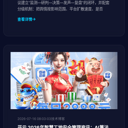
议建立“监测—研判—决策—发声—复盘”的闭环，并配套
分级机制：把舆情按影响范围、平台扩散速度、是否
查看详情
2026-07-16 08:03:03
技术博客
开云 2026年智慧工地安全管理资讯：AI算法