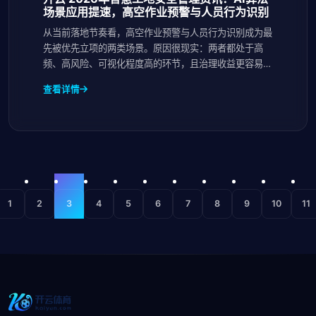
场景应用提速，高空作业预警与人员行为识别
从当前落地节奏看，高空作业预警与人员行为识别成为最
先被优先立项的两类场景。原因很现实：两者都处于高
频、高风险、可视化程度高的环节，且治理收益更容易被
现场
查看详情
1
2
3
4
5
6
7
8
9
10
11