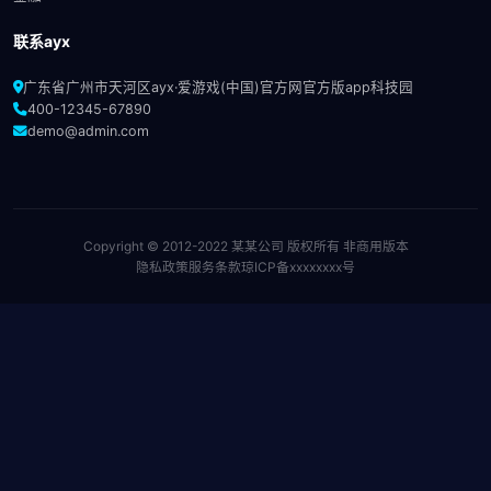
联系ayx
广东省广州市天河区ayx·爱游戏(中国)官方网官方版app科技园
400-12345-67890
demo@admin.com
Copyright © 2012-2022 某某公司 版权所有 非商用版本
隐私政策
服务条款
琼ICP备xxxxxxxx号