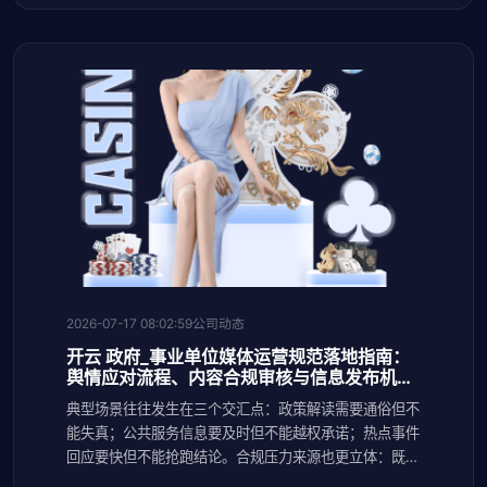
2026-07-17 08:02:59
公司动态
开云 政府_事业单位媒体运营规范落地指南：
舆情应对流程、内容合规审核与信息发布机制
搭建
典型场景往往发生在三个交汇点：政策解读需要通俗但不
能失真；公共服务信息要及时但不能越权承诺；热点事件
回应要快但不能抢跑结论。合规压力来源也更立体：既包
括